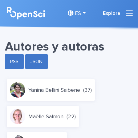
ES
Explore
Autores y autoras
RSS
JSON
Yanina Bellini Saibene
(37)
Maëlle Salmon
(22)