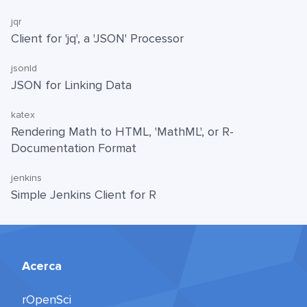
jqr
Client for 'jq', a 'JSON' Processor
jsonld
JSON for Linking Data
katex
Rendering Math to HTML, 'MathML', or R-
Documentation Format
jenkins
Simple Jenkins Client for R
Acerca
rOpenSci