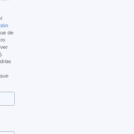
l
ción
que de
tro
lver
).
drías
ssue