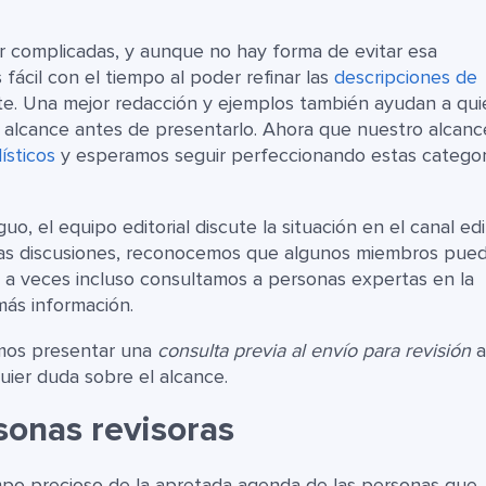
r complicadas, y aunque no hay forma de evitar esa
ácil con el tiempo al poder refinar las
descripciones de
te. Una mejor redacción y ejemplos también ayudan a qu
 alcance antes de presentarlo. Ahora que nuestro alcanc
ísticos
y esperamos seguir perfeccionando estas categor
 el equipo editorial discute la situación en el canal edit
stas discusiones, reconocemos que algunos miembros pue
 a veces incluso consultamos a personas expertas en la
más información.
mos presentar una
consulta previa al envío para revisión
a
uier duda sobre el alcance.
rsonas revisoras
mpo precioso de la apretada agenda de las personas que