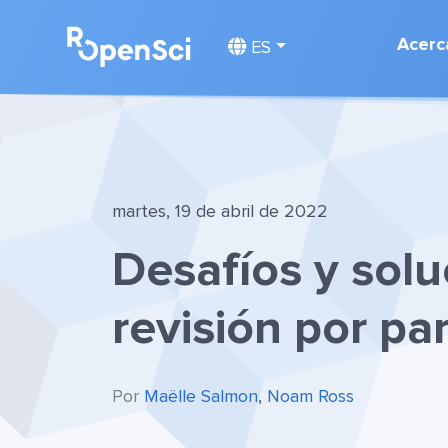
Acerc
ES
martes, 19 de abril de 2022
Desafíos y solu
revisión por pa
Por
Maëlle Salmon
,
Noam Ross