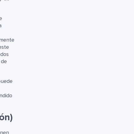
e
a
emente
este
odos
 de
puede
endido
ión)
enen