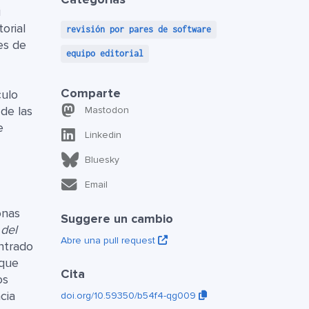
i
orial
revisión por pares de software
es de
equipo editorial
Comparte
culo
de las
Mastodon
e
Linkedin
Bluesky
Email
onas
Suggere un cambio
 del
Abre una pull request
ntrado
 que
Cita
os
cia
doi.org/10.59350/b54f4-qg009