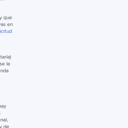
ay que
yas en
icitud
arla)
se le
unda
hay
s
nal,
(y de