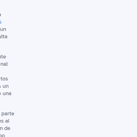
a
s
 un
ulta
ite
nal:
atos
s un
o una
 parte
s al
ón de
ipo