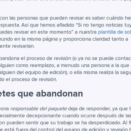
 con las personas que pueden revisar es saber cuándo h
spuesta. Así que hemos añadido “Si no tengo noticias tu
uedes revisar en este momento” a nuestra
plantilla de sol
mundo en la misma página y proporciona claridad tanto a
nte revisarían.
bandona el proceso de revisión (o ya no se puede contact
 alguien como reemplazo, a menudo una persona a la que 
lguien del equipo de edición), o ella misma realiza la seg
do el proceso de revisión.
etes que abandonan
rsona
responsable del paquete
deja de responder, ya que 
specialmente decepcionante cuando ocurre después de la
on pueden sentir que su trabajo se ha desperdiciado. Al fi
está fuera del control del equipo de edición y revisión 