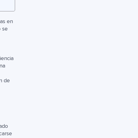
nas en
o se
iencia
ona
ón de
bado
carse