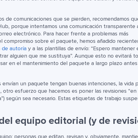
llos de comunicaciones que se pierden, recomendamos qu
itHub, porque intentamos una comunicación transparente 
correo electrónico. Para hacer frente a problemas más
 el compromiso sobre el paquete, hemos añadido recient
 de autoría
y a las plantillas de envío: “Espero mantener 
rar alguien que me sustituya”. Aunque esto no evitará t
sar en el mantenimiento del paquete a largo plazo antes
envían un paquete tengan buenas intenciones, la vida 
, otro esfuerzo que hacemos es poner las revisiones “en
a”) según sea necesario. Estas etiquetas de trabajo susp
el equipo editorial (y de revis
quipo: personas que editan, revisan y, obviamente, manti