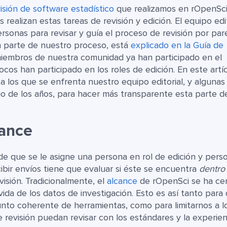
isión de software estadístico
que realizamos en rOpenSc
realizan estas tareas de revisión y edición. El equipo edit
personas para revisar y guía el proceso de revisión por par
ran parte de nuestro proceso, está
explicado en la Guía de
iembros de nuestra comunidad ya han participado en el
cos han participado en los roles de edición. En este artí
 los que se enfrenta nuestro equipo editorial, y algunas 
o de los años, para hacer más transparente esta parte d
cance
e que se le asigne una persona en rol de edición y pers
cibir envíos tiene que evaluar si éste se encuentra
dentro
isión. Tradicionalmente, el
alcance
de rOpenSci se ha ce
ida de los datos de investigación. Esto es así tanto para
nto coherente de herramientas, como para limitarnos a l
 revisión puedan revisar con los estándares y la experien