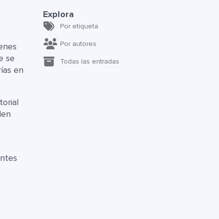
Explora
Por etiqueta
Por autores
ienes
e se
Todas las entradas
ías en
orial
den
ntes