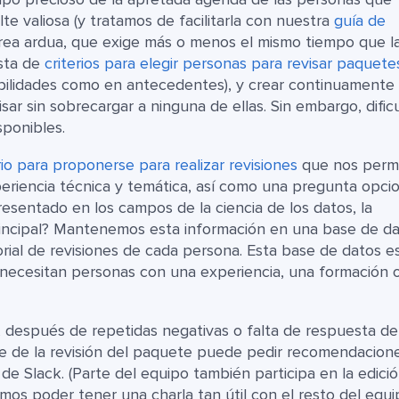
te valiosa (y tratamos de facilitarla con nuestra
guía de
rea ardua, que exige más o menos el mismo tiempo que l
ista de
criterios para elegir personas para revisar paquete
habilidades como en antecedentes), y crear continuamente
r sin sobrecargar a ninguna de ellas. Sin embargo, dific
sponibles.
io para proponerse para realizar revisiones
que nos perm
eriencia técnica y temática, así como una pregunta opcio
esentado en los campos de la ciencia de los datos, la
incipal? Mantenemos esta información en una base de d
torial de revisiones de cada persona. Esta base de datos e
e necesitan personas con una experiencia, una formación 
, después de repetidas negativas o falta de respuesta de
e de la revisión del paquete puede pedir recomendacione
 de Slack. (Parte del equipo también participa en la edici
íamos poder tener una charla tan útil con el resto del equ