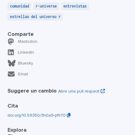
comunidad
r-universe
entrevistas
estrellas del universo r
Comparte
Mastodon
Linkedin
Bluesky
Email
Suggere un cambio
Abre una pull request
Cita
doi.org/10.59350/3h0a9-pfh70
Explora