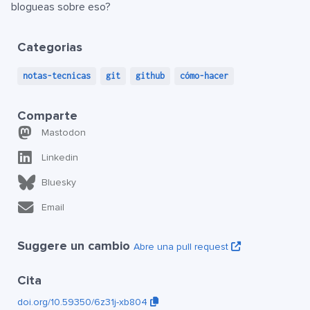
blogueas sobre eso?
Categorias
notas-tecnicas
git
github
cómo-hacer
Comparte
Mastodon
Linkedin
Bluesky
Email
Suggere un cambio
Abre una pull request
Cita
doi.org/10.59350/6z31j-xb804