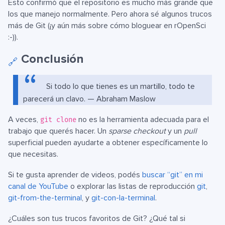
Esto confirmó que el repositorio es mucho más grande que
los que manejo normalmente. Pero ahora sé algunos trucos
más de Git (¡y aún más sobre cómo bloguear en rOpenSci
:-)).
Conclusión
🔗
Si todo lo que tienes es un martillo, todo te
parecerá un clavo. — Abraham Maslow
A veces,
no es la herramienta adecuada para el
git clone
trabajo que querés hacer. Un
sparse checkout
y un
pull
superficial pueden ayudarte a obtener específicamente lo
que necesitas.
Si te gusta aprender de videos, podés
buscar “git” en mi
canal de YouTube
o explorar las listas de reproducción
git
,
git-from-the-terminal
, y
git-con-la-terminal
.
¿Cuáles son tus trucos favoritos de Git? ¿Qué tal si