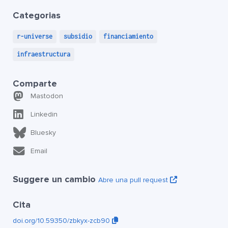
Categorias
r-universe
subsidio
financiamiento
infraestructura
Comparte
Mastodon
Linkedin
Bluesky
Email
Suggere un cambio
Abre una pull request
Cita
doi.org/10.59350/zbkyx-zcb90