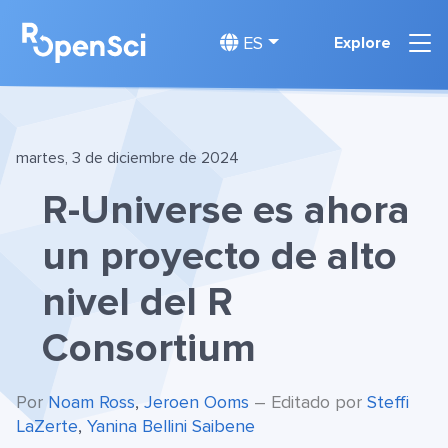
ES
Explore
martes, 3 de diciembre de 2024
R-Universe es ahora
un proyecto de alto
nivel del R
Consortium
Por
Noam Ross
,
Jeroen Ooms
– Editado por
Steffi
LaZerte
,
Yanina Bellini Saibene