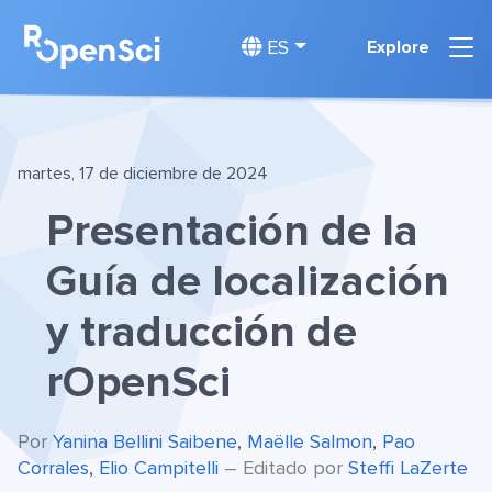
ES
Explore
martes, 17 de diciembre de 2024
Presentación de la
Guía de localización
y traducción de
rOpenSci
Por
Yanina Bellini Saibene
,
Maëlle Salmon
,
Pao
Corrales
,
Elio Campitelli
– Editado por
Steffi LaZerte