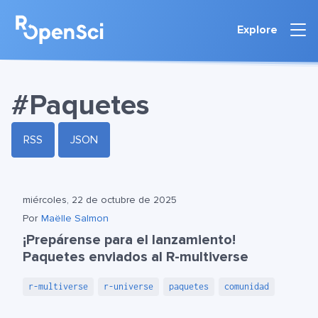
Explore
#Paquetes
RSS
JSON
miércoles, 22 de octubre de 2025
Por
Maëlle Salmon
¡Prepárense para el lanzamiento!
Paquetes enviados al R-multiverse
r-multiverse
r-universe
paquetes
comunidad