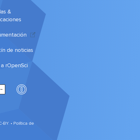
las &
icaciones
mentación
ín de noticias
r a rOpenSci
C-BY. •
Política de