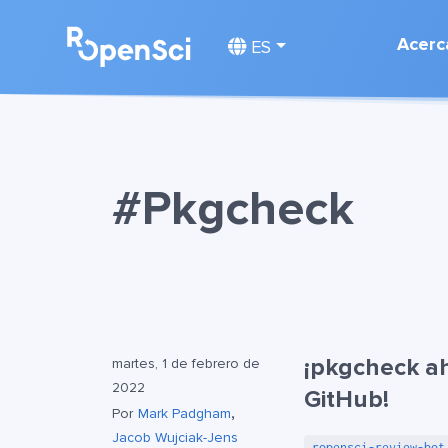
Acerc
ES
#Pkgcheck
¡pkgcheck ah
martes, 1 de febrero de
2022
GitHub!
,
Por
Mark Padgham
Jacob Wujciak-Jens
ropensci-review-bot