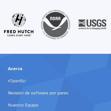
Acerca
rOpenSci
Revisión de software por pares
Nuestro Equipo