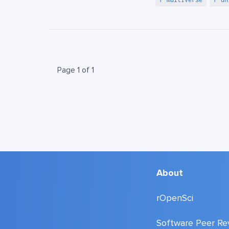
Page 1 of 1
About
rOpenSci
Software Peer Re