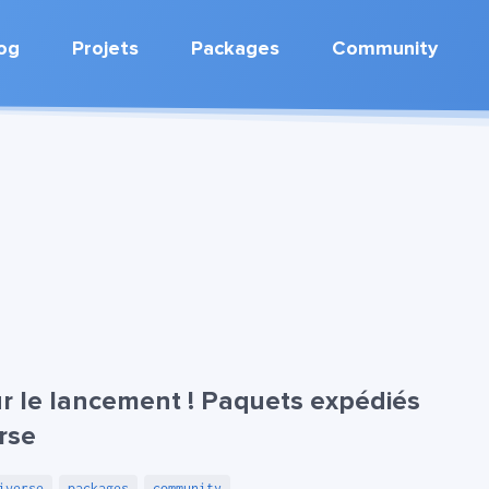
og
Projets
Packages
Community
r le lancement ! Paquets expédiés
rse
iverse
packages
community