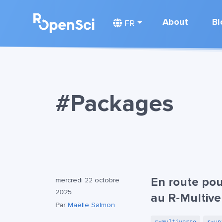
About
Bl
FR
#Packages
En route pou
mercredi 22 octobre
2025
au R-Multive
Par
Maëlle Salmon
r-multiverse
r-un