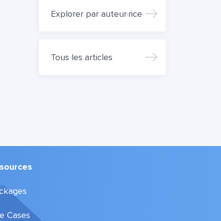
Explorer par auteur·rice
Tous les articles
sources
ckages
e Cases